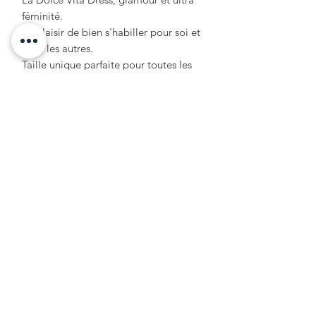
féminité.
Le plaisir de bien s'habiller pour soi et
pour les autres.
Taille unique parfaite pour toutes les
morphologies!
Formulaire d'abonnement
OK
+33 6 20 02 32 22
hello@julieetlestropeziennes.com