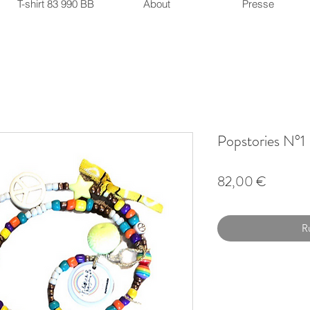
T-shirt 83 990 BB
About
Presse
Popstories N°1
Prix
82,00 €
R