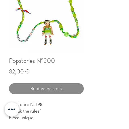
Popstories N°200
Prix
82,00 €
Rupture de stock
Popstories N°198
"Break the rules"
Pièce unique.