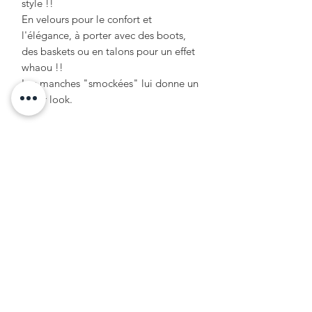
style !!
En velours pour le confort et
l'élégance, à porter avec des boots,
des baskets ou en talons pour un effet
whaou !!
Les manches "smockées" lui donne un
super look.
conseil d'entretien
lavage à froid
pas de repassage
Formulaire d'abonnement
OK