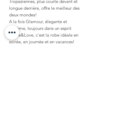
Tropeziennes, plus courte devant et
longue derrière, offre le meilleur des
deux mondes!
A la fois Glamour, élegante et
bohème, toujours dans un esprit
Peace&Love, c'est la robe idéale en
soirée, en journée et en vacances!
Le haut dans un style blouse avec un
joli décolleté en V à porter attaché ou
pas, au gré de vos envies !
Formulaire d'abonnement
OK