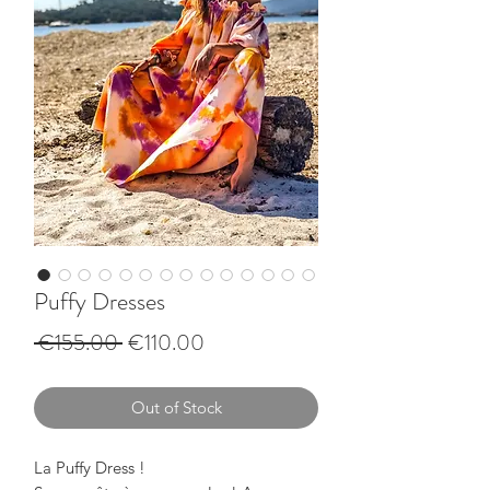
Puffy Dresses
Regular
Sale
 €155.00 
€110.00
Price
Price
Out of Stock
La Puffy Dress !