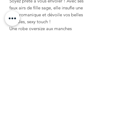
Soyez prête à vous envoler ! Avec ses
faux airs de fille sage, elle insufle une
aura romanique et dévoile vos belles
épaules, sexy touch !
Une robe oversize aux manches
imposantes qui laisse s'imaginer nos
plus belles formes !
Formulaire d'abonnement
OK
+33 6 20 02 32 22
hello@julieetlestropeziennes.com